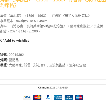
鈞席帖》
溥儒（溥心畬）（1896－1963）；行書節《米芾左丞鈞席帖》
水墨紙本 1940年作 18.5ｘ49cm
資料：《溥心畬：長流美術館50週年紀念選》，藝術家出版社／長流美
術館，2024年1月，p.200。
Add to wishlist
貨號:
00019392
分類:
藝術品
標籤:
大藝術家
,
溥儒（溥心畬）
,
長流美術館50週年紀念選
ChanLiu
2021 CREATED