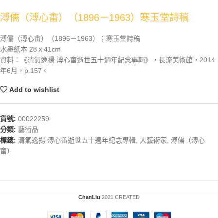
溥儒（溥心畬）（1896－1963）寒玉堂詩稿
溥儒（溥心畬）（1896－1963）；寒玉堂詩稿
水墨紙本 28ｘ41cm
資料：《清氣逸揚 溥心畬逝世五十週年紀念專輯》，長流美術館，2014
年6月，p.157。
Add to wishlist
貨號:
00022259
分類:
藝術品
標籤:
清氣逸揚 溥心畬逝世五十週年紀念專輯
,
大藝術家
,
溥儒（溥心
畬）
ChanLiu
2021 CREATED