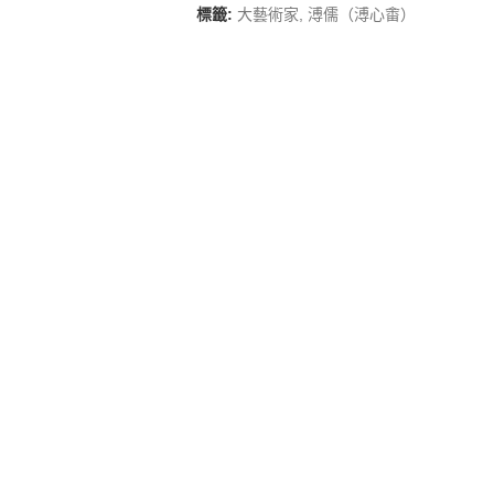
標籤:
大藝術家
,
溥儒（溥心畬）