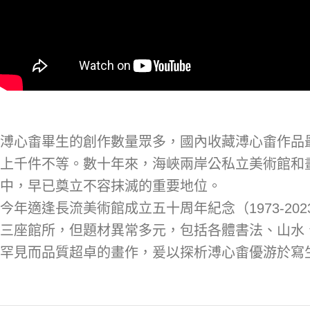
溥心畬畢生的創作數量眾多，國內收藏溥心畬作品
上千件不等。數十年來，海峽兩岸公私立美術館和
中，早已奠立不容抹滅的重要地位。
今年適逢長流美術館成立五十周年紀念（1973-
三座館所，但題材異常多元，包括各體書法、山水
罕見而品質超卓的畫作，爰以探析溥心畬優游於寫