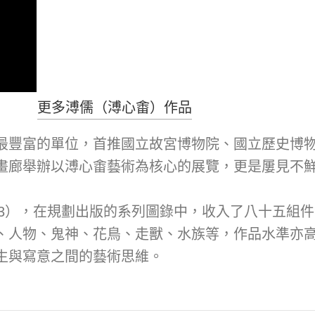
更多溥儒（溥心畬）作品
最豐富的單位，首推國立故宮博物院、國立歷史博
畫廊舉辦以溥心畬藝術為核心的展覽，更是屢見不
2023），在規劃出版的系列圖錄中，收入了八十五
、人物、鬼神、花鳥、走獸、水族等，作品水準亦
生與寫意之間的藝術思維。