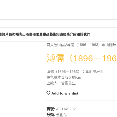
畫短片
藝術播客
出版畫冊
限量禮品
藝術知識
服務介紹
關於我們
首頁
藝術品
溥儒（1896－1963）溪山隱
溥儒（1896－1
溥儒（1896－1963）；溪山隱居圖
設色紙本 172ｘ89cm
上款人：省齋先生
Add to wishlist
貨號:
AO1140232
分類:
藝術品