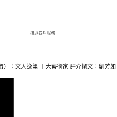
描述
客戶服務
畬）：文人逸筆 ︱大藝術家 評介撰文：劉芳如