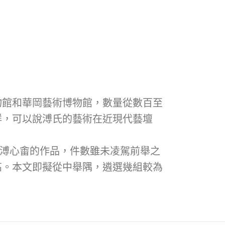
物館和華岡藝術博物館，數量從數百至
鮮，可以說溥氏的藝術在近現代藝壇
組件溥心畬的作品，件數雖未凌駕前舉之
高。本文即擬從中舉隅，遴選幾組較為