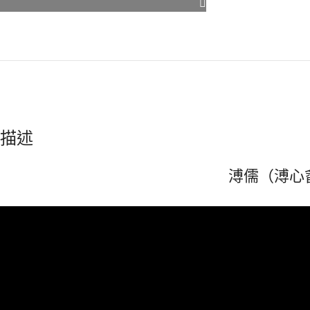
描述
溥儒（溥心