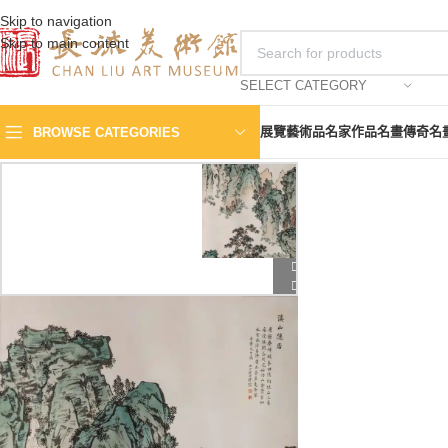
Skip to navigation
Skip to main content
SELECT CATEGORY
展覽
藝術品
名家作品
名畫傳奇
名
BROWSE CATEGORIES