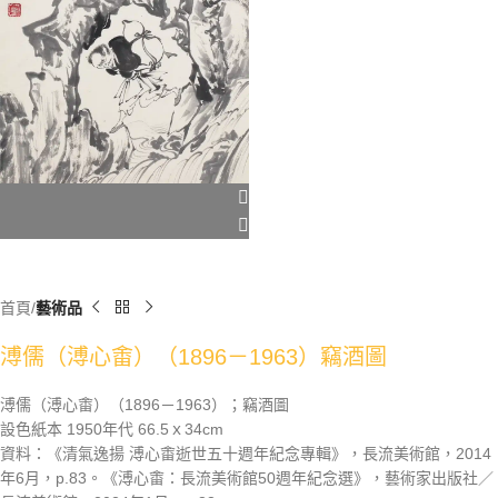
首頁
藝術品
溥儒（溥心畬）（1896－1963）竊酒圖
溥儒（溥心畬）（1896－1963）；竊酒圖
設色紙本 1950年代 66.5ｘ34cm
資料：《清氣逸揚 溥心畬逝世五十週年紀念專輯》，長流美術館，2014
年6月，p.83。《溥心畬：長流美術館50週年紀念選》，藝術家出版社／