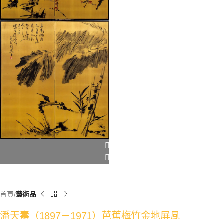
首頁
藝術品
潘天壽（1897－1971）芭蕉梅竹金地屏風