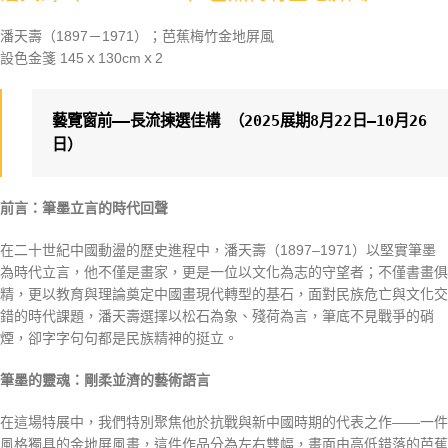
潘天壽（1897－1971）；芭蕉梅竹金地屏風
設色金箋 145ｘ130cmｘ2
藝覽窗前——長流揀選佳構 （2025展期8月22日—10月26
日）
前言：筆墨立言的時代回聲
在二十世紀中國動盪的歷史進程中，潘天壽（1897–1971）以堅實筆墨
為時代立言，他不僅是畫家，更是一位以文化為志的守望者；不僅書畫俱
精，更以教育與理論奠定中國畫現代轉型的基石，面對民族危亡與文化交
錯的時代課題，潘天壽選擇以松石為象、殘荷為言，筆底不見戰爭的硝
煙，卻字字句句都是民族精神的挺立。
筆墨的靈魂：剛柔並濟的藝術語言
在這場特展中，我們特別聚焦他於抗戰與新中國時期的代表之作——一件
風格獨具的金地屏風畫，這件作品分為左右雙幅，畫面由高低錯落的芭蕉