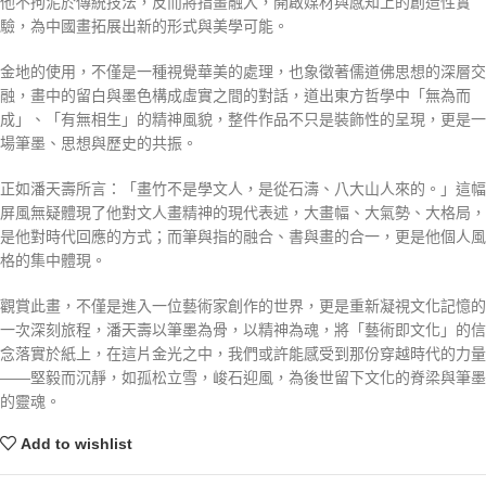
他不拘泥於傳統技法，反而將指畫融入，開啟媒材與感知上的創造性實
驗，為中國畫拓展出新的形式與美學可能。
金地的使用，不僅是一種視覺華美的處理，也象徵著儒道佛思想的深層交
融，畫中的留白與墨色構成虛實之間的對話，道出東方哲學中「無為而
成」、「有無相生」的精神風貌，整件作品不只是裝飾性的呈現，更是一
場筆墨、思想與歷史的共振。
正如潘天壽所言：「畫竹不是學文人，是從石濤、八大山人來的。」這幅
屏風無疑體現了他對文人畫精神的現代表述，大畫幅、大氣勢、大格局，
是他對時代回應的方式；而筆與指的融合、書與畫的合一，更是他個人風
格的集中體現。
觀賞此畫，不僅是進入一位藝術家創作的世界，更是重新凝視文化記憶的
一次深刻旅程，潘天壽以筆墨為骨，以精神為魂，將「藝術即文化」的信
念落實於紙上，在這片金光之中，我們或許能感受到那份穿越時代的力量
——堅毅而沉靜，如孤松立雪，峻石迎風，為後世留下文化的脊梁與筆墨
的靈魂。
Add to wishlist