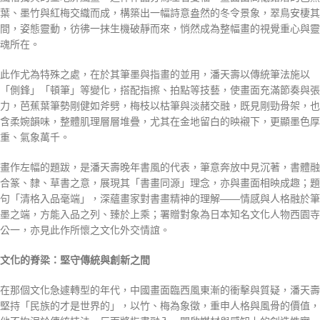
葉、墨竹與紅梅交織而成，構築出一幅詩意盎然的冬令景象，翠鳥安棲其
間，姿態靈動，彷彿一抹生機破靜而來，悄然成為整幅畫的視覺重心與靈
魂所在。
此作尤為特殊之處，在於其筆墨與指畫的並用，潘天壽以傳統筆法施以
「側鋒」「頓筆」等變化，搭配指擦、拍點等技藝，使畫面充滿節奏與張
力，芭蕉葉筆勢剛健如斧劈，梅枝以枯筆與淡赭交融，既見剛勁骨架，也
含柔婉韻味，整體肌理層層堆疊，尤其在金地留白的映襯下，更顯墨色厚
重、氣象萬千。
畫作左幅的題跋，是潘天壽晚年書風的代表，筆意奔放中見沉著，書體融
合篆、隸、草書之意，展現其「書畫同源」理念，亦與畫面相映成趣；題
句「清格入品毫端」，深蘊畫家對書畫精神的理解——情感與人格融於筆
墨之端，方能入品之列、臻於上乘；署贈對象為日本知名文化人物西園寺
公一，亦見此作所懷之文化外交情誼。
文化的脊梁：堅守傳統與創新之間
在那個文化急遽轉型的年代，中國畫面臨西風東漸的衝擊與質疑，潘天壽
堅持「民族的才是世界的」，以竹、梅為象徵，重申人格與風骨的價值，