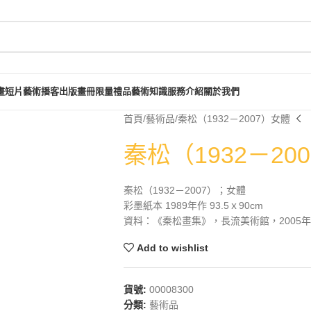
畫短片
藝術播客
出版畫冊
限量禮品
藝術知識
服務介紹
關於我們
首頁
藝術品
秦松（1932－2007）女體
秦松（1932－20
秦松（1932－2007）；女體
彩墨紙本 1989年作 93.5ｘ90cm
資料：《秦松畫集》，長流美術館，2005年4
Add to wishlist
貨號:
00008300
分類:
藝術品