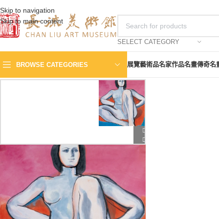
Skip to navigation
Skip to main content
SELECT CATEGORY
展覽
藝術品
名家作品
名畫傳奇
名
BROWSE CATEGORIES