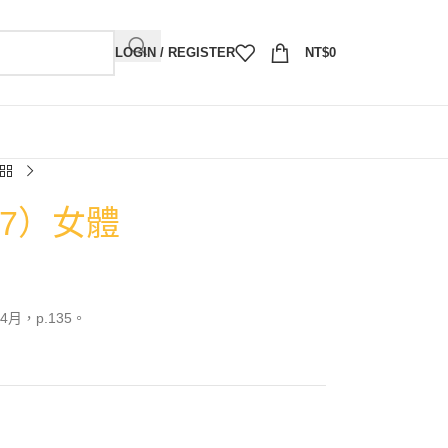
LOGIN / REGISTER
NT$
0
07）女體
月，p.135。