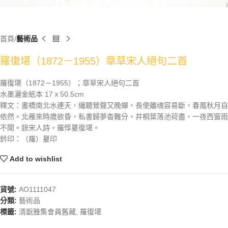
首頁
藝術品
羅復堪（1872－1955）章草宋人絕句二首
羅復堪（1872－1955）；章草宋人絕句二首
水墨灑金紙本 17ｘ50.5cm
釋文：畫橋南北水連天，纔聽鶯聲又晚蟬。長使離魂容易斷，春風秋月自
依然。北雁來時歲欲昏，私書歸夢杳難分。井桐葉落池荷盡，一夜西窗雨
不聞。錄宋人詩，羅惇㬊復堪。
鈐印：（羅）㬊印
Add to wishlist
貨號:
AO1111047
分類:
藝術品
標籤:
清翫雅集會員舊藏
,
羅復堪