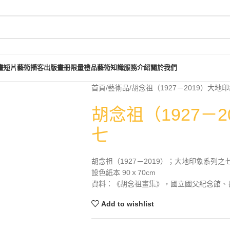
畫短片
藝術播客
出版畫冊
限量禮品
藝術知識
服務介紹
關於我們
首頁
藝術品
胡念祖（1927－2019）大地
胡念祖（1927－
七
胡念祖（1927－2019）；大地印象系列之
設色紙本 90ｘ70cm
資料：《胡念祖畫集》，國立國父紀念館、長流
Add to wishlist