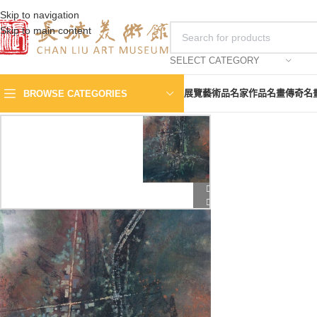
Skip to navigation
Skip to main content
SELECT CATEGORY
展覽
藝術品
名家作品
名畫傳奇
名
BROWSE CATEGORIES