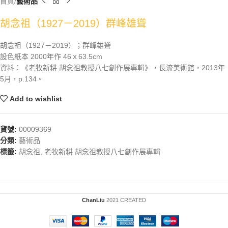
首頁
藝術品
胡念祖（1927－2019）群峰雄聳
胡念祖（1927－2019）；群峰雄聳
設色紙本 2000年作 46ｘ63.5cm
資料：《老牧新耕 胡念祖教授八七創作展專輯》，長流美術館，2013年
5月，p.134。
Add to wishlist
貨號:
00009369
分類:
藝術品
標籤:
胡念祖
,
老牧新耕 胡念祖教授八七創作展專輯
ChanLiu
2021 CREATED