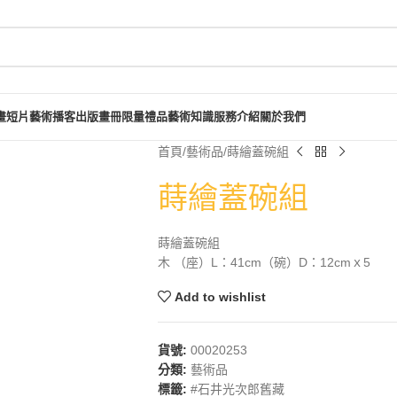
畫短片
藝術播客
出版畫冊
限量禮品
藝術知識
服務介紹
關於我們
首頁
藝術品
蒔繪蓋碗組
蒔繪蓋碗組
蒔繪蓋碗組
木 （座）L：41cm（碗）D：12cmｘ5
Add to wishlist
貨號:
00020253
分類:
藝術品
標籤:
#石井光次郎舊藏