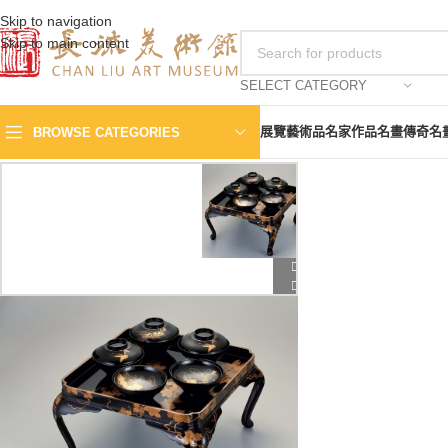
Skip to navigation
Skip to main content
SELECT CATEGORY
展覽
藝術品
名家作品
名畫傳奇
名
BROWSE CATEGORIES