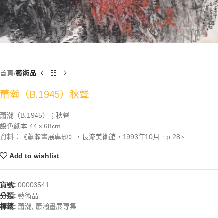
首頁
藝術品
蕭瀚（B.1945）秋聲
蕭瀚（B.1945）；秋聲
設色紙本 44ｘ68cm
資料：《蕭瀚畫展專題》，長流美術館，1993年10月，p.28。
Add to wishlist
貨號:
00003541
分類:
藝術品
標籤:
蕭瀚
,
蕭瀚畫展專集