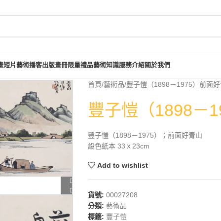
畫短片
藝術播客
出版畫冊
限量禮品
藝術知識
服務介紹
關於我們
首頁
藝術品
豐子愷（1898－1975）前面
豐子愷（1898－
豐子愷（1898－1975）；前面好青山
設色紙本 33ｘ23cm
Add to wishlist
貨號:
00027208
分類:
藝術品
標籤:
豐子愷