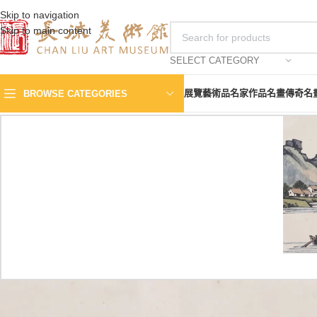
Skip to navigation
Skip to main content
SELECT CATEGORY
展覽
藝術品
名家作品
名畫傳奇
名
BROWSE CATEGORIES