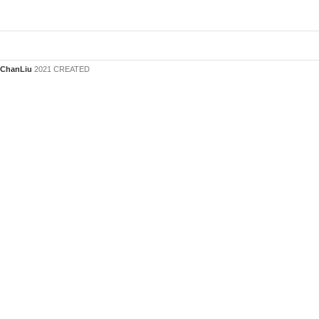
月，p.92。《繼往開來 長流四十週年紀念專
p.79。
輯》，長流美術館，2013年3月，p.211。《傳
奇女傑 潘玉良特展》，長流美術館，2014年11
月，p.48。《百年華人繪畫 西畫專冊》，長流
ChanLiu
2021 CREATED
美術館，2016年6月，p.26。