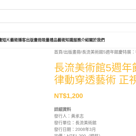
畫短片
藝術播客
出版畫冊
限量禮品
藝術知識
服務介紹
關於我們
首頁
出版畫冊
長流美術館5週年館慶特展：
長流美術館5週年
律動穿透藝術 正
NT$
1,200
詳細資料
發行人：黃承志
發行單位：長流美術館
發行日期：2008年3月