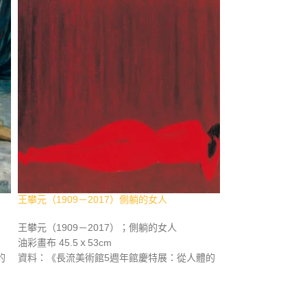
王攀元（1909－2017）側躺的女人
劉其偉（1912－2
王攀元（1909－2017）；側躺的女人
劉其偉（1912－2
油彩畫布 45.5ｘ53cm
綜合媒材紙本 1996
的
資料：《長流美術館5週年館慶特展：從人體的
資料：《長流美術
，
律動穿透藝術 正視人體之美》，長流美術館，
律動穿透藝術 正
西
2008年3月，p.44-45。《臺灣之光 近現代西畫
2008年3月，p.
美術名家精選集》，長流美術館，2011年12
術名家精選集》，長