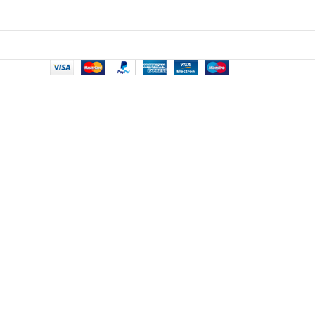
術
月，p.170。《繼往開來 長流四十週年紀念專
p.193。
輯》，長流美術館，2013年3月，p.232。《百
年華人繪畫 西畫專冊》，長流美術館，2016年
6月，p.175。