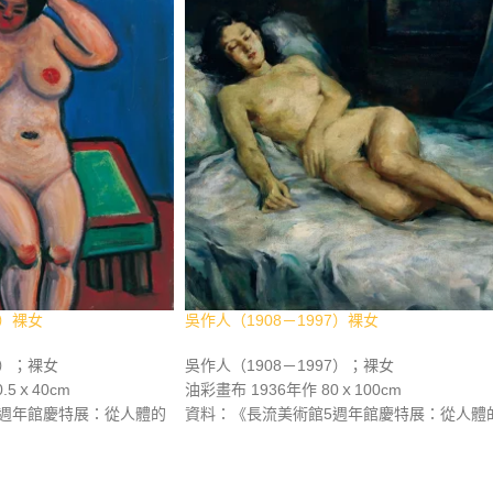
8）裸女
吳作人（1908－1997）裸女
8）；裸女
吳作人（1908－1997）；裸女
.5ｘ40cm
油彩畫布 1936年作 80ｘ100cm
週年館慶特展：從人體的
資料：《長流美術館5週年館慶特展：從人體
體之美 》，長流美術館，
律動穿透藝術 正視人體之美》，長流美術館
。《臺灣之光 近現代西畫美
2008年3月，p.35。《世紀之光 近現代華人
術館，2011年12月，
畫名家精選集》，長流美術館，2011年9月，