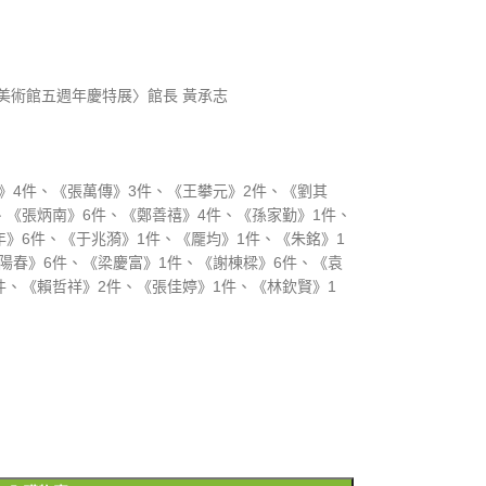
美術館五週年慶特展〉館長 黃承志
》4件、《張萬傳》3件、《王攀元》2件、《劉其
、《張炳南》6件、《鄭善禧》4件、《孫家勤》1件、
年》6件、《于兆漪》1件、《龎均》1件、《朱銘》1
陽春》6件、《梁慶富》1件、《謝棟樑》6件、《袁
件、《賴哲祥》2件、《張佳婷》1件、《林欽賢》1