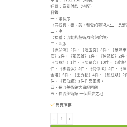
定價：NT$1,200（精裝）
運費：貨到付款（宅配）
目錄
一、館長序
〈尋找真、善、美，和愛的藝術人生－長流
二、序
〈裸體：流動的藝術風格與詮釋〉
三、圖版
《徐悲鴻》2件、《潘玉良》3件、《范洪甲
偉》2件、《張義雄》1件、《徐藍松》2件
《邵晶坤》1件、《陳景容》10件、《歐豪
件、《李義弘》4件、《何懷碩》4件、《陳
金塔》6件、《王秀杞》4件、《趙紅斌》2
件、《張伯超》1件作品圖版。
四、長流美術館大事紀回顧
五、長流美術館 一個圓夢之地
尚有庫存