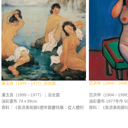
潘玉良（1895－1977）浴女圖
范洪甲（1904－199
潘玉良（1895－1977）；浴女圖
范洪甲（1904－199
油彩畫布 74ｘ99cm
油彩畫布 1977年作 50
資料：《長流美術館5週年館慶特展：從人體的
資料：《長流美術館5
律動穿透藝術 正視人體之美》，長流美術館，
律動穿透藝術 正視人
2008年3月，p.24-25。。《世紀之光 近現代華
2008年3月，p.32
人西畫名家精選集》，長流美術館，2011年9
術名家精選集》，長流美