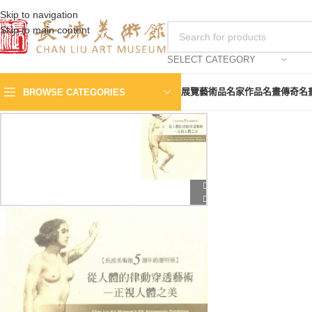
Skip to navigation
Skip to main content
SELECT CATEGORY
展覽
藝術品
名家作品
名畫傳奇
名
BROWSE CATEGORIES