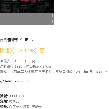
首頁
藝術品
陳俊光（B.1968）戀
陳俊光（B.1968）；戀
油彩畫布 1990年作 145.5ｘ97cm
資料：《百年華人繪畫 西畫專冊》，長流美術館，2016年6月，p.416。
Add to wishlist
貨號:
00001101
分類:
藝術品
標籤:
百年華人繪畫
,
陳俊光