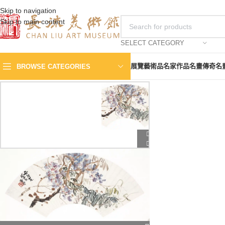
Skip to navigation
Skip to main content
SELECT CATEGORY
展覽
藝術品
名家作品
名畫傳奇
名
BROWSE CATEGORIES