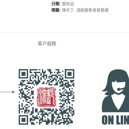
分類:
藝術品
標籤:
陳半丁
,
清翫雅集會員舊藏
客戶服務