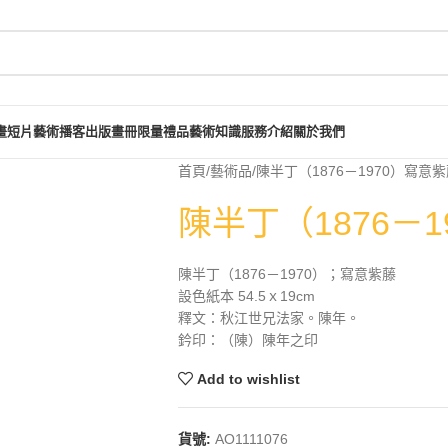
畫短片
藝術播客
出版畫冊
限量禮品
藝術知識
服務介紹
關於我們
首頁
藝術品
陳半丁（1876－1970）寫意
陳半丁（1876－
陳半丁（1876－1970）；寫意紫藤
設色紙本 54.5ｘ19cm
釋文：秋江世兄法家。陳年。
鈐印：（陳）陳年之印
Add to wishlist
貨號:
AO1111076