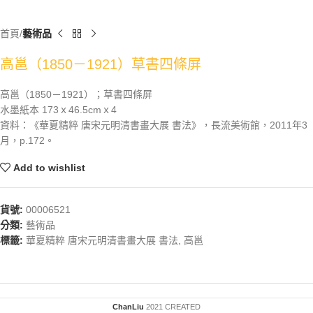
首頁
藝術品
高邕（1850－1921）草書四條屏
高邕（1850－1921）；草書四條屏
水墨紙本 173ｘ46.5cmｘ4
資料：《華夏精粹 唐宋元明清書畫大展 書法》，長流美術館，2011年3
月，p.172。
Add to wishlist
貨號:
00006521
分類:
藝術品
標籤:
華夏精粹 唐宋元明清書畫大展 書法
,
高邕
ChanLiu
2021 CREATED