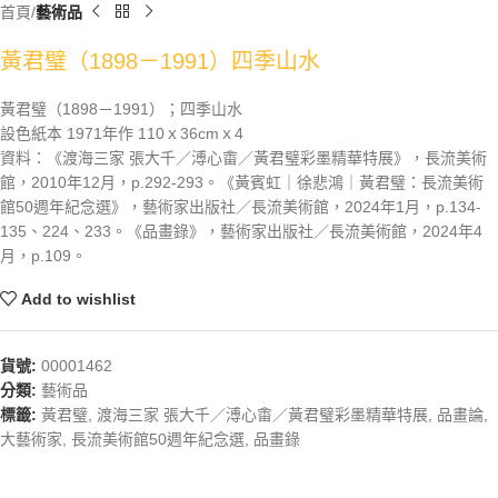
首頁
藝術品
黃君璧（1898－1991）四季山水
黃君璧（1898－1991）；四季山水
設色紙本 1971年作 110ｘ36cmｘ4
資料：《渡海三家 張大千／溥心畬／黃君璧彩墨精華特展》，長流美術
館，2010年12月，p.292-293。《黃賓虹｜徐悲鴻｜黃君璧：長流美術
館50週年紀念選》，藝術家出版社／長流美術館，2024年1月，p.134-
135、224、233。《品畫錄》，藝術家出版社／長流美術館，2024年4
月，p.109。
Add to wishlist
貨號:
00001462
分類:
藝術品
標籤:
黃君璧
,
渡海三家 張大千／溥心畬／黃君璧彩墨精華特展
,
品畫論
,
大藝術家
,
長流美術館50週年紀念選
,
品畫錄