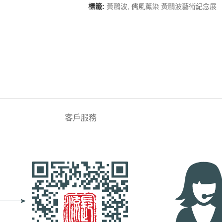
標籤:
黃鷗波
,
儒風薰染 黃鷗波藝術紀念展
客戶服務