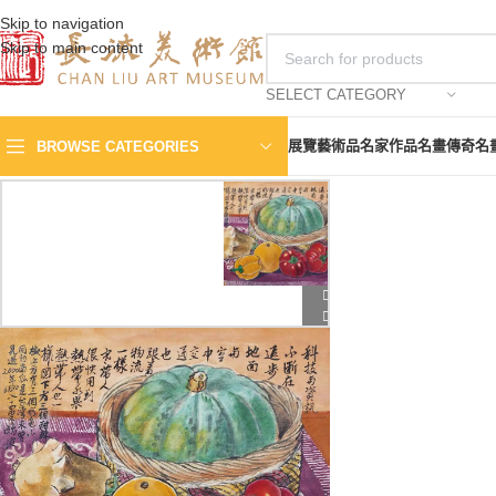
Skip to navigation
Skip to main content
SELECT CATEGORY
展覽
藝術品
名家作品
名畫傳奇
名
BROWSE CATEGORIES