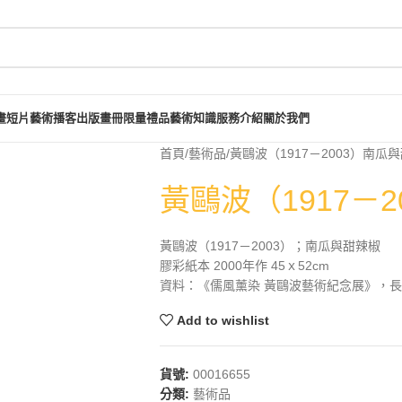
畫短片
藝術播客
出版畫冊
限量禮品
藝術知識
服務介紹
關於我們
首頁
藝術品
黃鷗波（1917－2003）南瓜
黃鷗波（1917－
黃鷗波（1917－2003）；南瓜與甜辣椒
膠彩紙本 2000年作 45ｘ52cm
資料：《儒風薰染 黃鷗波藝術紀念展》，長流美
Add to wishlist
貨號:
00016655
分類:
藝術品