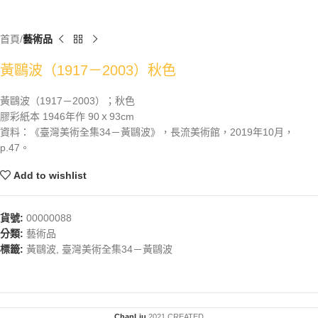
首頁
藝術品
黃鷗波（1917－2003）秋色
黃鷗波（1917－2003）；秋色
膠彩紙本 1946年作 90ｘ93cm
資料：《臺灣美術全集34－黃鷗波》，長流美術館，2019年10月，
p.47。
Add to wishlist
貨號:
00000088
分類:
藝術品
標籤:
黃鷗波
,
臺灣美術全集34－黃鷗波
ChanLiu
2021 CREATED