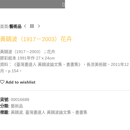
首頁
藝術品
黃鷗波（1917－2003）花卉
黃鷗波（1917－2003）；花卉
膠彩紙本 1991年作 27ｘ24cm
資料：《臺灣畫達人 黃鷗波論文集、書畫集》，長流美術館，2011年12
月，p.154。
Add to wishlist
貨號:
00016688
分類:
藝術品
標籤:
黃鷗波
,
臺灣畫達人 黃鷗波論文集、書畫集