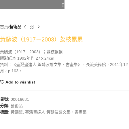
首頁
藝術品
黃鷗波（1917－2003）荔枝累累
黃鷗波（1917－2003）；荔枝累累
膠彩紙本 1992年作 27ｘ24cm
資料：《臺灣畫達人 黃鷗波論文集、書畫集》，長流美術館，2011年12
月，p.163。
Add to wishlist
貨號:
00016681
分類:
藝術品
標籤:
黃鷗波
,
臺灣畫達人 黃鷗波論文集、書畫集