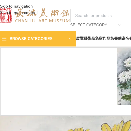
Skip to navigation
Skip to main content
SELECT CATEGORY
展覽
藝術品
名家作品
名畫傳奇
名
BROWSE CATEGORIES