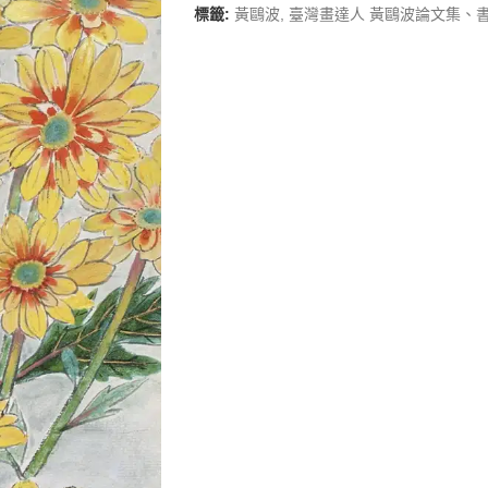
標籤:
黃鷗波
,
臺灣畫達人 黃鷗波論文集、