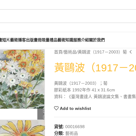
畫短片
藝術播客
出版畫冊
限量禮品
藝術知識
服務介紹
關於我們
首頁
藝術品
黃鷗波（1917－2003）菊
黃鷗波（1917－2
黃鷗波（1917－2003）；菊
膠彩紙本 1992年作 41ｘ31.6cm
資料：《臺灣畫達人 黃鷗波論文集、書畫集》，
Add to wishlist
貨號:
00016698
分類:
藝術品