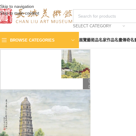
Skip to navigation
Skip to main content
SELECT CATEGORY
展覽
藝術品
名家作品
名畫傳奇
名
BROWSE CATEGORIES