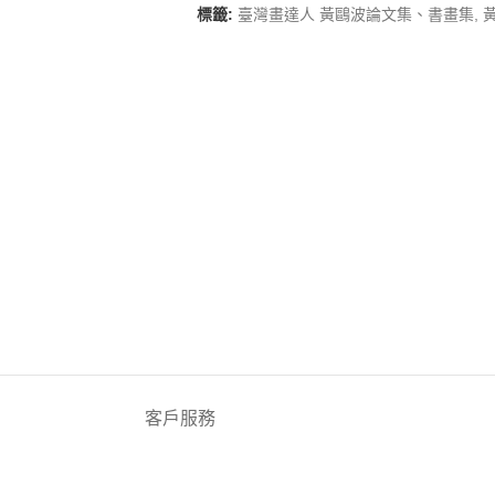
標籤:
臺灣畫達人 黃鷗波論文集、書畫集
,
客戶服務