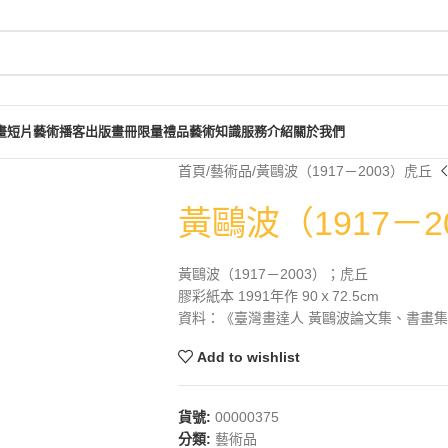
畫短片
藝術播客
出版畫冊
限量禮品
藝術知識
服務介紹
關於我們
首頁
藝術品
黃鷗波（1917－2003）虎丘
黃鷗波（1917－2
黃鷗波（1917－2003）；虎丘
膠彩紙本 1991年作 90ｘ72.5cm
資料：《臺灣畫達人 黃鷗波論文集、書畫集》，
Add to wishlist
貨號:
00000375
分類:
藝術品