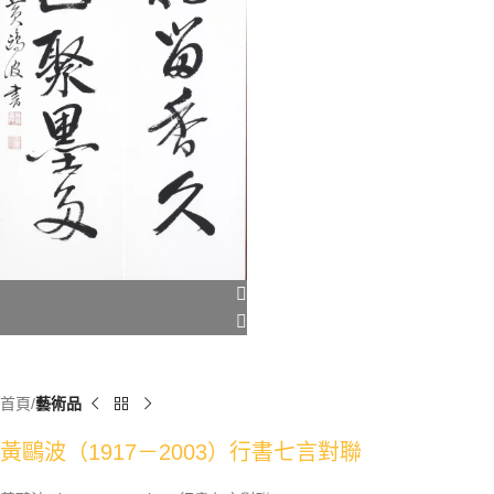
首頁
藝術品
黃鷗波（1917－2003）行書七言對聯