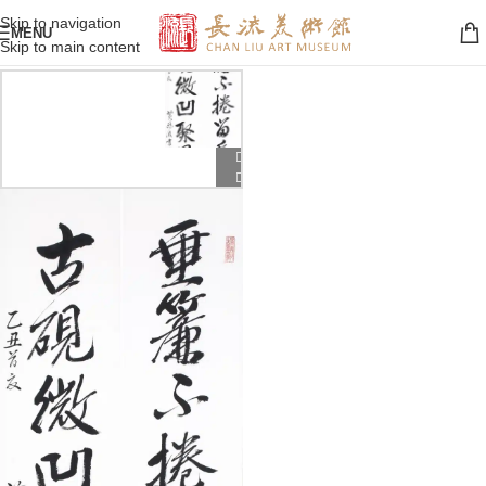
Skip to navigation
MENU
Skip to main content