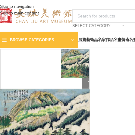
Skip to navigation
Skip to main content
SELECT CATEGORY
展覽
藝術品
名家作品
名畫傳奇
名
BROWSE CATEGORIES