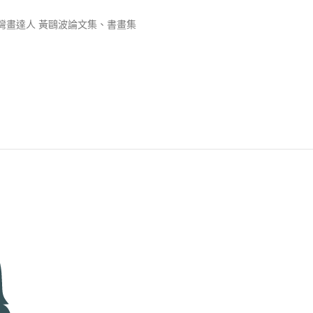
灣畫達人 黃鷗波論文集、書畫集