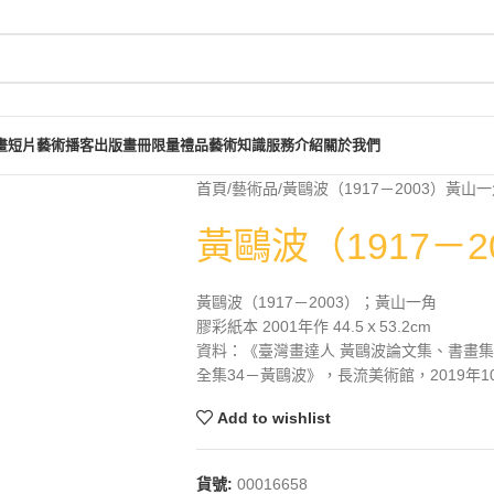
畫短片
藝術播客
出版畫冊
限量禮品
藝術知識
服務介紹
關於我們
首頁
藝術品
黃鷗波（1917－2003）黃山
黃鷗波（1917－
黃鷗波（1917－2003）；黃山一角
膠彩紙本 2001年作 44.5ｘ53.2cm
資料：《臺灣畫達人 黃鷗波論文集、書畫集》
全集34－黃鷗波》，長流美術館，2019年10
Add to wishlist
貨號:
00016658