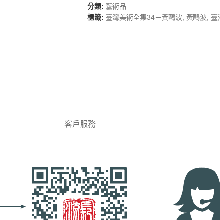
分類:
藝術品
標籤:
臺灣美術全集34－黃鷗波
,
黃鷗波
,
臺
客戶服務