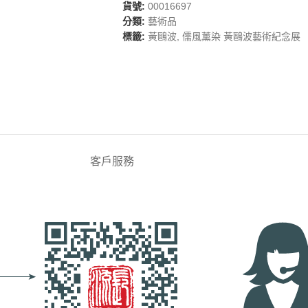
貨號:
00016697
分類:
藝術品
標籤:
黃鷗波
,
儒風薰染 黃鷗波藝術紀念展
客戶服務