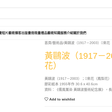
畫短片
藝術播客
出版畫冊
限量禮品
藝術知識
服務介紹
關於我們
首頁
藝術品
黃鷗波（1917－2003）𦬬來
黃鷗波（1917－2
花）
黃鷗波（1917－2003）；𦬬來花（鳳梨花）
膠彩紙本 1955年作 30.6ｘ40.6cm
資料：《儒風薰染 黃鷗波藝術紀念展》，長流美
Add to wishlist