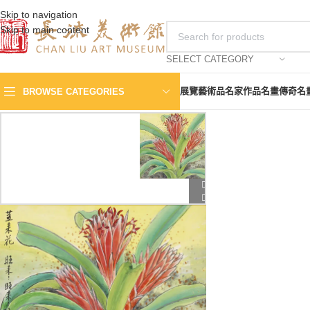
Skip to navigation
Skip to main content
SELECT CATEGORY
展覽
藝術品
名家作品
名畫傳奇
名
BROWSE CATEGORIES