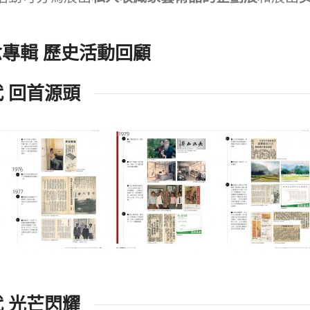
專輯 歷史活動回顧
代 回首源頭
代 光芒閃耀