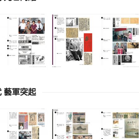
代 藝軍突起