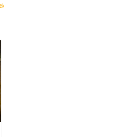
務
服務介紹
藏品拍賣與銷售方案