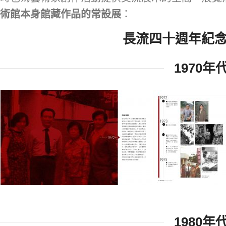
術館本身館藏作品的
常設展
：
長流四十週年紀念
1970年
1980年