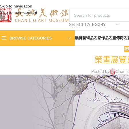
Skip to navigation
Skip to main content
SELECT CATEGORY
展覽
藝術品
名家作品
名畫傳奇
名
BROWSE CATEGORIES
服
策畫展覽
Posted by
Chanli