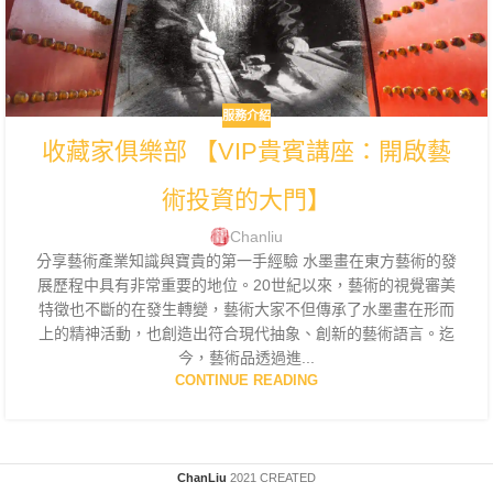
服務介紹
收藏家俱樂部 【VIP貴賓講座：開啟藝
術投資的大門】
Chanliu
分享藝術產業知識與寶貴的第一手經驗­ 水墨畫在東方藝術的發
展歷程中具有非常重要的地位。20世紀以來，藝術的視覺審美
特徵也不斷的在發生轉變，藝術大家不但傳承了水墨畫在形而
上的精神活動，也創造出符合現代抽象、創新的藝術語言。迄
今，藝術品透過進...
CONTINUE READING
ChanLiu
2021 CREATED