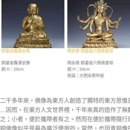
銅鎏金羅漢坐像
明永樂 銅鎏金六臂綠度母
銅鎏金羅漢坐像
明永樂 銅鎏金六臂綠度母
銅 H：20cm
銅 H：34cm
款識：大明永樂年施
二千多年來，佛像為東方人創造了獨特的東方思惟
…因而，在東方人文世界裡，千年來真的造作了無
之；小者，便於攜帶者有之。然而在便於攜帶隨行
銅佛像似乎是最為廣泛便用的。當然，也因青銅像