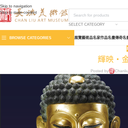
Skip to navigation
Skip to main content
SELECT CATEGORY
展覽
藝術品
名家作品
名畫傳奇
名
BROWSE CATEGORIES
輝映・
Posted by
Chanli