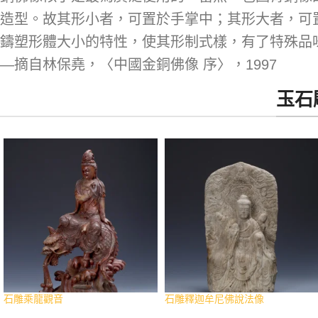
造型。故其形小者，可置於手掌中；其形大者，可
鑄塑形體大小的特性，使其形制式樣，有了特殊品
—摘自林保堯，〈中國金銅佛像 序〉，1997
玉石
石雕乘龍觀音
石雕釋迦牟尼佛說法像