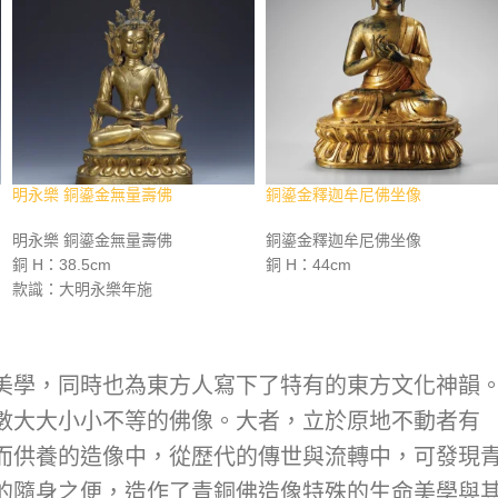
明永樂 銅鎏金無量壽佛
銅鎏金釋迦牟尼佛坐像
明永樂 銅鎏金無量壽佛
銅鎏金釋迦牟尼佛坐像
銅 H：38.5cm
銅 H：44cm
款識：大明永樂年施
美學，同時也為東方人寫下了特有的東方文化神韻
數大大小小不等的佛像。大者，立於原地不動者有
而供養的造像中，從歴代的傳世與流轉中，可發現
的隨身之便，造作了青銅佛造像特殊的生命美學與