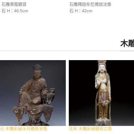
石雕乘龍觀音
石雕釋迦牟尼佛說法像
石 H：46.5cm
石 H：42cm
木
元 木雕彩繪水月觀音坐像
北宋 木雕彩繪觀音立像