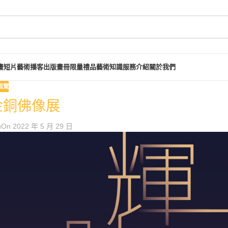
畫短片
藝術播客
出版畫冊
限量禮品
藝術知識
服務介紹
關於我們
展覽
金銅佛像展
u
On 2022 年 5 月 29 日