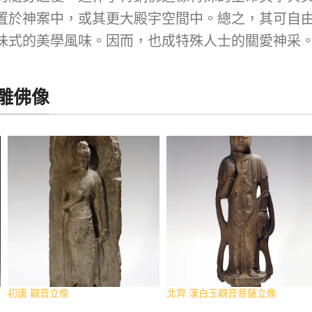
置於神案中，或其更大殿宇空間中。總之，其可自
味式的美學風味。因而，也成特殊人士的關愛神采
雕佛像
初唐 觀音立像
北齊 漢白玉觀音菩薩立像