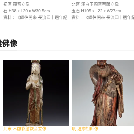
初唐 觀音立像
北齊 漢白玉觀音菩薩立像
石 H38ｘL20ｘW30.5cm
玉石 H105ｘL22ｘW27cm
資料：《繼往開來 長流四十週年紀
資料：《繼往開來 長流四十週年
念專輯》，長流美術館，2013年3
念專輯》，長流美術館，2013年3
月，p.305。
月，p.304。
雕佛像
北宋 木雕彩繪觀音立像
明 達摩祖師像