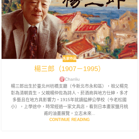
名家作品
楊三郎（1907－1995）
Chanliu
楊三郎出生於臺北州枋橋支廳（今新北市永和區），祖父楊克
彰為清朝貢生，父親楊仲佐為詩人、菸酒商與地方仕紳，多才
多藝且在地方具影響力。1915年就讀艋舺公學校（今老松國
小），上學途中，時常經過一家文具店，看到日本畫家鹽月桃
甫的油畫展覽，立志未來...
CONTINUE READING