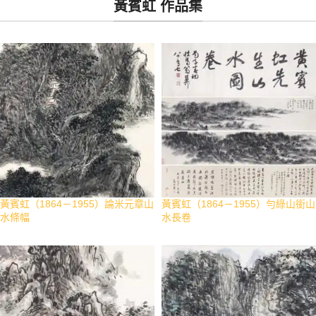
黃賓虹 作品集
黃賓虹（1864－1955）論米元章山
黃賓虹（1864－1955）勻綠山銜山
水條幅
水長卷