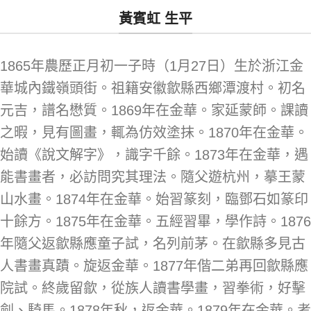
黃賓虹 生平
1865年農歷正月初一子時（1月27日）生於浙江金
華城內鐵嶺頭街。祖籍安徽歙縣西鄉潭渡村。初名
元吉，譜名懋質。1869年在金華。家延蒙師。課讀
之暇，見有圖畫，輒為仿效塗抹。1870年在金華。
始讀《說文解字》，識字千餘。1873年在金華，遇
能書畫者，必訪問究其理法。隨父遊杭州，摹王蒙
山水畫。1874年在金華。始習篆刻，臨鄧石如篆印
十餘方。1875年在金華。五經習畢，學作詩。1876
年隨父返歙縣應童子試，名列前茅。在歙縣多見古
人書畫真蹟。旋返金華。1877年偕二弟再回歙縣應
院試。終歲留歙，從族人讀書學畫，習拳術，好擊
劍、騎馬。1878年秋，返金華。1879年在金華。考