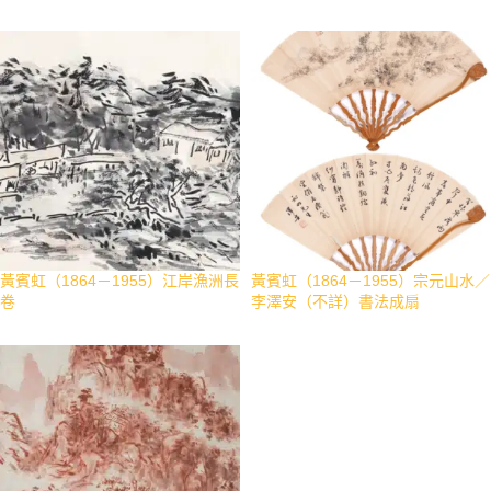
黃賓虹（1864－1955）江岸漁洲長
黃賓虹（1864－1955）宗元山水／
卷
李澤安（不詳）書法成扇