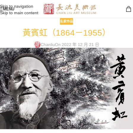
Skip to navigation
MENU
Skip to main content
名家作品
黃賓虹（1864－1955）
Chanliu
On 2022 年 12 月 21 日