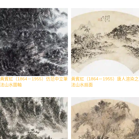
黃賓虹（1864－1955）仿范中立筆
黃賓虹（1864－1955）唐人渲染之
法山水圖軸
法山水扇面