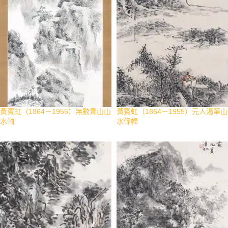
黃賓虹（1864－1955）無數青山山
黃賓虹（1864－1955）元人渴筆山
水軸
水條幅