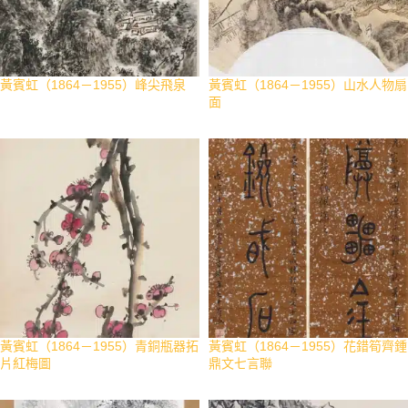
黃賓虹（1864－1955）峰尖飛泉
黃賓虹（1864－1955）山水人物扇
面
黃賓虹（1864－1955）青銅瓶器拓
黃賓虹（1864－1955）花錯筍齊鍾
片紅梅圖
鼎文七言聯