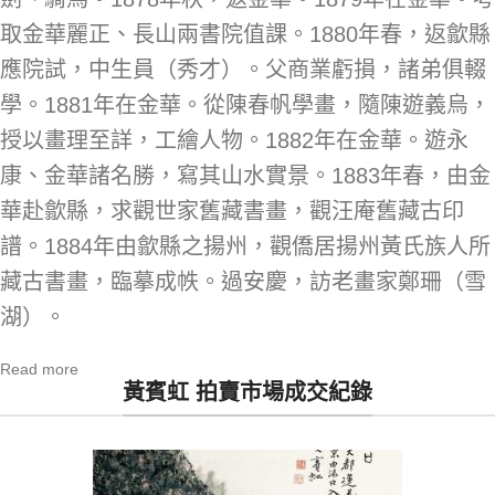
取金華麗正、長山兩書院值課。1880年春，返歙縣
應院試，中生員（秀才）。父商業虧損，諸弟俱輟
學。1881年在金華。從陳春帆學畫，隨陳遊義烏，
授以畫理至詳，工繪人物。1882年在金華。遊永
康、金華諸名勝，寫其山水實景。1883年春，由金
華赴歙縣，求觀世家舊藏書畫，觀汪庵舊藏古印
譜。1884年由歙縣之揚州，觀僑居揚州黃氏族人所
藏古書畫，臨摹成帙。過安慶，訪老畫家鄭珊（雪
湖）。
Read more
黃賓虹 拍賣市場成交紀錄