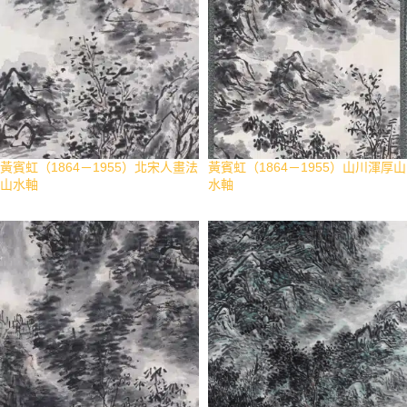
黃賓虹（1864－1955）北宋人畫法
黃賓虹（1864－1955）山川渾厚山
山水軸
水軸