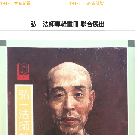
1942）大音希聲
1942）一心求佛智
弘一法師專輯畫冊 聯合展出