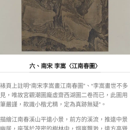
六、南宋 李嵩〈江南春圖〉
裱頁上註明“南宋李嵩畫江南春圖”、“李嵩畫世不多
見，唯故宮觀潮圖龐虛齋西湖圖二卷而已，此圖用
筆嚴謹，款識小楷尤精，定為真跡無疑”。
描繪江南春溪山平遠小景，前方的溪流，推遠中景
幽居，座落於茂密的樹林中，烟嵐飄渺，遠方高聳