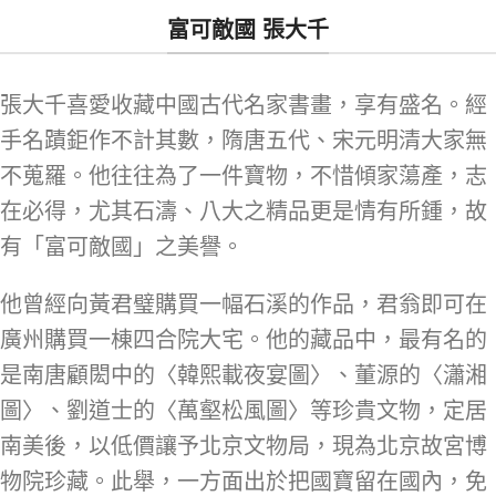
富可敵國 張大千
張大千喜愛收藏中國古代名家書畫，享有盛名。經
手名蹟鉅作不計其數，隋唐五代、宋元明清大家無
不蒐羅。他往往為了一件寶物，不惜傾家蕩產，志
在必得，尤其石濤、八大之精品更是情有所鍾，故
有「富可敵國」之美譽。
他曾經向黃君璧購買一幅石溪的作品，君翁即可在
廣州購買一棟四合院大宅。他的藏品中，最有名的
是南唐顧閎中的〈韓熙載夜宴圖〉、董源的〈瀟湘
圖〉、劉道士的〈萬壑松風圖〉等珍貴文物，定居
南美後，以低價讓予北京文物局，現為北京故宮博
物院珍藏。此舉，一方面出於把國寶留在國內，免