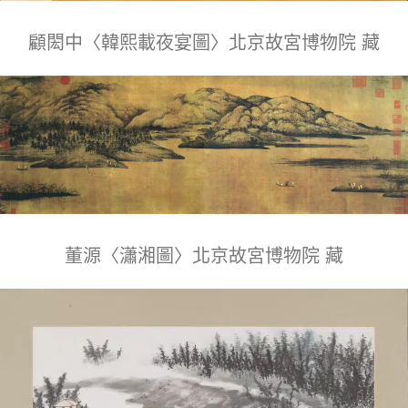
顧閎中
〈韓熙載夜宴圖〉北京故宮博物院 藏
董源〈瀟湘圖〉北京故宮博物院 藏