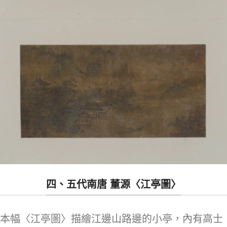
四、五代南唐 董源〈江亭圖〉
本幅〈江亭圖〉描繪江邊山路邊的小亭，內有高士