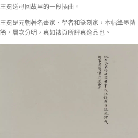
王冕送母回故里的一段插曲。
王冕是元朝著名畫家、學者和篆刻家，本幅筆墨精
簡，層次分明，真如裱頁所評真逸品也。