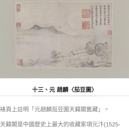
十三、元 趙麟〈茄豆圖〉
裱頁上註明「元趙麟茄豆圖天籟閣舊藏」。
天籟閣是中國歷史上最大的收藏家項元汴(1525-