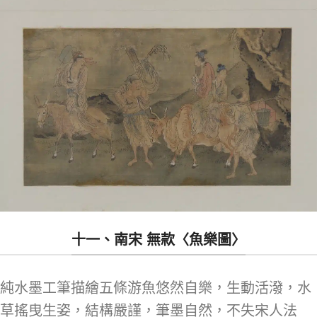
十一、南宋 無款〈魚樂圖〉
純水墨工筆描繪五條游魚悠然自樂，生動活潑，水
草搖曳生姿，結構嚴謹，筆墨自然，不失宋人法