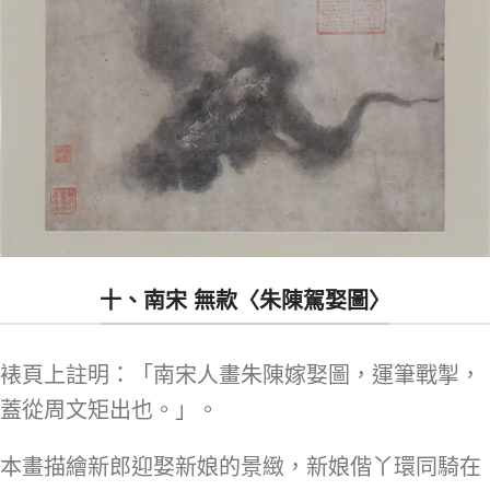
十、南宋 無款〈朱陳駕娶圖〉
裱頁上註明：「南宋人畫朱陳嫁娶圖，運筆戰掣，
蓋從周文矩出也。」。
本畫描繪新郎迎娶新娘的景緻，新娘偕丫環同騎在