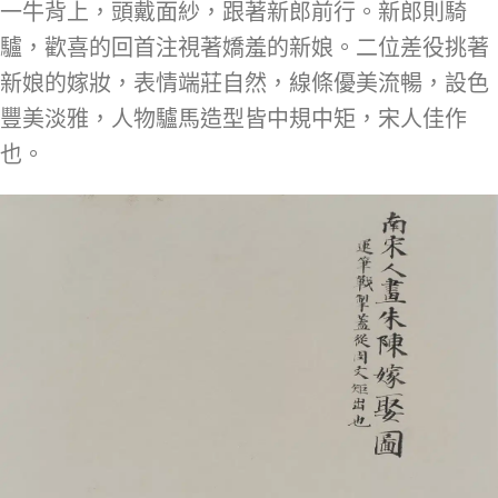
一牛背上，頭戴面紗，跟著新郎前行。新郎則騎
驢，歡喜的回首注視著嬌羞的新娘。二位差役挑著
新娘的嫁妝，表情端莊自然，線條優美流暢，設色
豐美淡雅，人物驢馬造型皆中規中矩，宋人佳作
也。