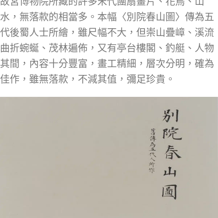
故宮博物院所藏的許多宋代團扇畫片、花鳥、山
水，無落款的相當多。本幅〈別院春山圖〉傳為五
代後蜀人士所繪，雖尺幅不大，但崇山疊嶂、溪流
曲折蜿蜒、茂林遍佈，又有亭台樓閣、釣艇、人物
其間，內容十分豐富，畫工精細，層次分明，確為
佳作，雖無落款，不減其值，彌足珍貴。