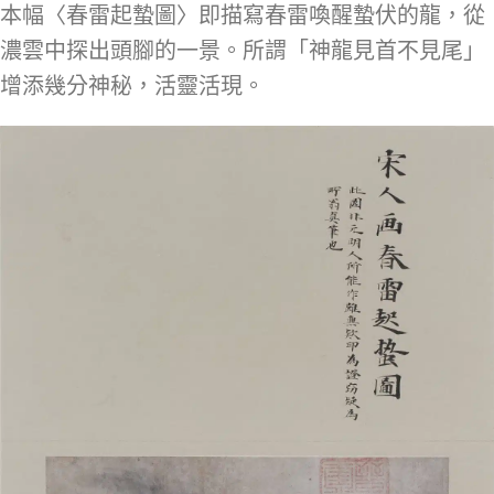
本幅〈春雷起蟄圖〉即描寫春雷喚醒蟄伏的龍，從
濃雲中探出頭腳的一景。所謂「神龍見首不見尾」
增添幾分神秘，活靈活現。