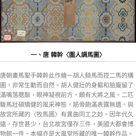
一、唐 韓幹〈圍人調馬圖〉
唐朝畫馬聖手韓幹此作繪一胡人騎馬而控二馬的構
圖，非常生動而自然。胡人健壯的身軀和臉龐留了
滿嘴落腮鬍，眼神凝視前方，頗有大將之風。二匹
駿馬壯碩矯健的風采神態，筋骨飽滿表露無遺。與
故宮所藏的〈牧馬圖〉有異曲同工之妙。因年代久
遠，存世甚少，台北故宮僅存三件，美國大都會博
物館一件。本幅亦是大風堂所藏的唯一韓幹作品。