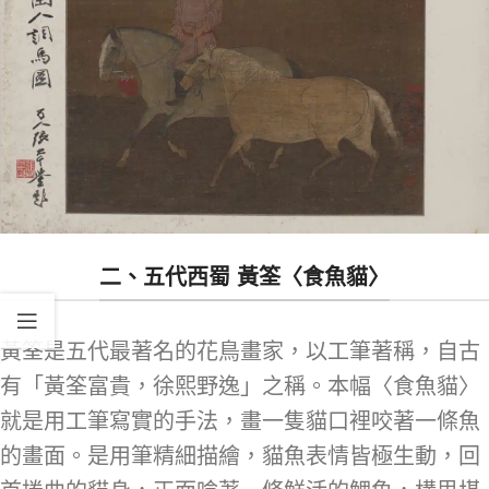
二、五代西蜀 黃筌〈食魚貓〉
黃筌是五代最著名的花鳥畫家，以工筆著稱，自古
有「黃筌富貴，徐熙野逸」之稱。本幅〈食魚貓〉
就是用工筆寫實的手法，畫一隻貓口裡咬著一條魚
的畫面。是用筆精細描繪，貓魚表情皆極生動，回