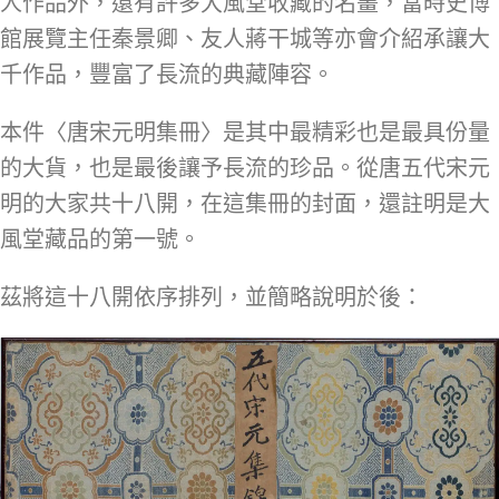
人作品外，還有許多大風堂收藏的名畫，當時史博
館展覽主任秦景卿、友人蔣干城等亦會介紹承讓大
千作品，豐富了長流的典藏陣容。
本件〈唐宋元明集冊〉是其中最精彩也是最具份量
的大貨，也是最後讓予長流的珍品。從唐五代宋元
明的大家共十八開，在這集冊的封面，還註明是大
風堂藏品的第一號。
茲將這十八開依序排列，並簡略說明於後：