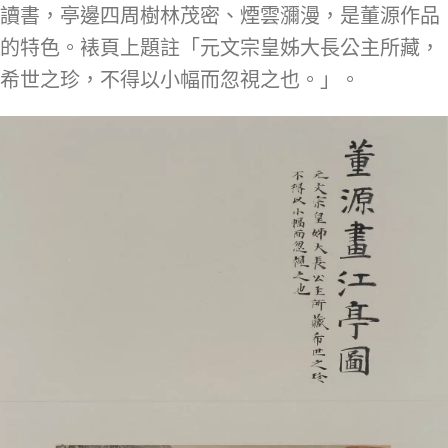
讀書，亭邊四周樹林茂密、煙雲瀰漫，是董源作品
的特色。裱頁上題註「元文宗皇姊大長公主所藏，
希世之珍，不得以小幅而忽視之也。」。