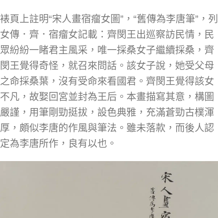
裱頁上註明“宋人畫宿瘤女圖”，“舊傳為李唐筆”，列
女傳．齊．宿瘤女記載：齊閔王出巡察訪民情，民
眾紛紛一睹君主風采，唯一採桑女子繼續採桑，齊
閔王覺得奇怪，就召來問話。該女子說，她受父母
之命採桑葉，沒有受命來看國君。齊閔王覺得該女
不凡，故娶回宮並封為王后。本畫描寫其意，構圖
嚴謹，用筆剛勁挺拔，設色典雅，充滿蒼勁古樸渾
厚，頗似李唐的作風與筆法。雖未落款，而後人認
定為李唐所作，良有以也。