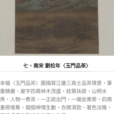
七、南宋 劉松年〈玉門品茶〉
本幅〈玉門品茶〉圖描寫江邊三高士品茶情景，筆
墨精嚴，屋宇四周林木茂盛，枝葉扶疏，山明水
秀，人物一煮茶，一正欲出門，一端坐案旁，四周
書冊堆集，個個神情生動，衣襟清勁，著色淡雅，