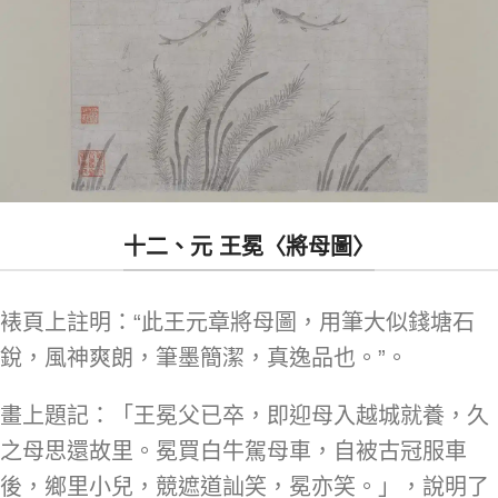
十二、元 王冕〈將母圖〉
裱頁上註明：“此王元章將母圖，用筆大似錢塘石
銳，風神爽朗，筆墨簡潔，真逸品也。”。
畫上題記：「王冕父已卒，即迎母入越城就養，久
之母思還故里。冕買白牛駕母車，自被古冠服車
後，鄉里小兒，競遮道訕笑，冕亦笑。」，說明了