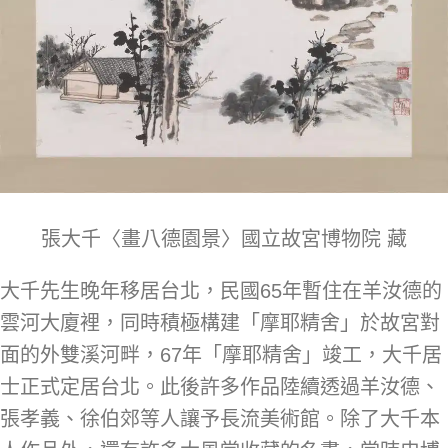
張大千〈畫八德園景〉國立故宮博物院 藏
大千先生晚年移居台北，民國65年暫住在羊汝德的
雲河大廈裡，同時積極構建「摩耶精舍」於故宮對
面的外雙溪河畔，67年「摩耶精舍」竣工，大千居
士正式定居台北。此後許多作品陸續透過羊汝德、
張孝義、徐伯郊等人讓予長流美術館。除了大千本