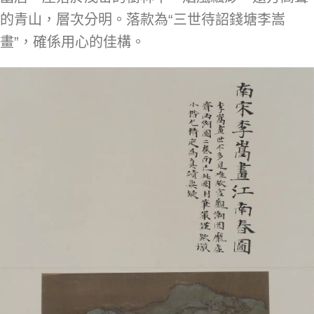
的青山，層次分明。落款為“三世待詔錢塘李嵩
畫”，確係用心的佳構。