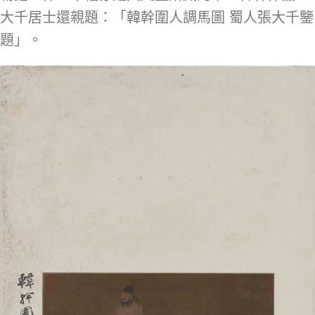
大千居士還親題：「韓幹圍人調馬圖 蜀人張大千鑒
題」。