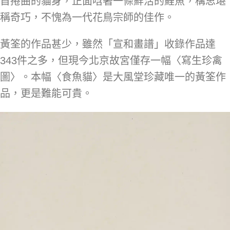
首捲曲的貓身，正面唅著一條鮮活的鯉魚，構思堪
稱奇巧，不愧為一代花鳥宗師的佳作。
黃筌的作品甚少，雖然「宣和畫譜」收錄作品達
343件之多，但現今北京故宮僅存一幅〈寫生珍禽
圖〉。本幅〈食魚貓〉是大風堂珍藏唯一的黃筌作
品，更是難能可貴。