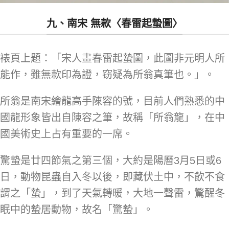
九、南宋 無款〈春雷起蟄圖〉
裱頁上題：「宋人畫春雷起蟄圖，此圖非元明人所
能作，雖無款印為證，窃疑為所翁真筆也。」。
所翁是南宋繪龍高手陳容的號，目前人們熟悉的中
國龍形象皆出自陳容之筆，故稱「所翁龍」，在中
國美術史上占有重要的一席。
驚蟄是廿四節氣之第三個，大約是陽曆3月5日或6
日，動物昆蟲自入冬以後，即藏伏土中，不飲不食
謂之「蟄」，到了天氣轉暖，大地一聲雷，驚醒冬
眠中的蟄居動物，故名「驚蟄」。