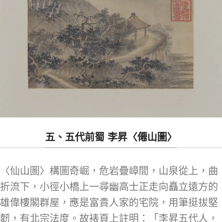
五、五代前蜀 李昇〈僊山圖〉
〈仙山圖〉構圖奇崛，危岩疊嶂間，山泉從上，曲
折流下，小徑小橋上一尋幽高士正走向矗立遠方的
雄偉樓閣群屋，應是富貴人家的宅院，用筆挺拔堅
韌，有北宗法度。故裱頁上註明：「李昇五代人，