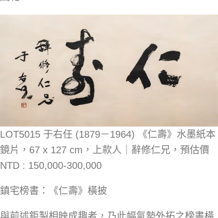
LOT5015 于右任 (1879－1964) 《仁壽》水墨紙本
鏡片，67 x 127 cm，上款人｜辭修仁兄，預估價
NTD : 150,000-300,000
鎮宅榜書：《仁壽》橫披
與前述鉅製相映成趣者，乃此幅氣勢外拓之榜書橫