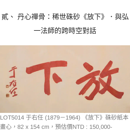
貳、 丹心禪骨：稀世硃砂《放下》．與弘
一法師的跨時空對話
LOT5014 于右任 (1879－1964) 《放下》硃砂紙本
畫心，82 x 154 cm，預估價NTD : 150,000-