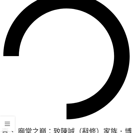
壹、 廟堂之巔：致陳誠（辭修）家族．博