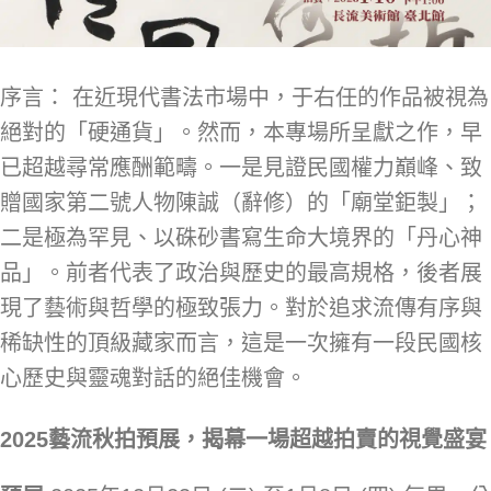
序言： 在近現代書法市場中，于右任的作品被視為
絕對的「硬通貨」。然而，本專場所呈獻之作，早
已超越尋常應酬範疇。一是見證民國權力巔峰、致
贈國家第二號人物陳誠（辭修）的「廟堂鉅製」；
二是極為罕見、以硃砂書寫生命大境界的「丹心神
品」。前者代表了政治與歷史的最高規格，後者展
現了藝術與哲學的極致張力。對於追求流傳有序與
稀缺性的頂級藏家而言，這是一次擁有一段民國核
心歷史與靈魂對話的絕佳機會。
2025
藝流秋拍預展，揭幕一場超越拍賣的視覺盛宴