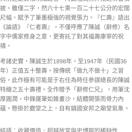
披。雖僅二字，然六十七乘一百二十七公分的宏闊
尺幅，賦予了筆墨極強的視覺張力。『仁壽』語出
《論語》『仁者壽』，不僅呼應了陳誠（辭修）名
字中儒家修身之意，更寄託了對其福壽康寧的祝
禱。
考諸史實，陳誠生於1898年，至1947年（民國36
年）正值五十整壽。按傳統「做九不做十」之習
俗，此作極有可能是于右任為時任參謀總長的陳誠
特繪之五十壽禮。全作贈予「辭修仁兄」，用筆沈
厚圓潤，中鋒運筆如錐畫沙，結體開張而骨力內
蘊。懸掛於廳堂之上，自有鎮國安邦之廟堂氣象。
結語：收藏價值．超越故宮與史博館的稀缺性