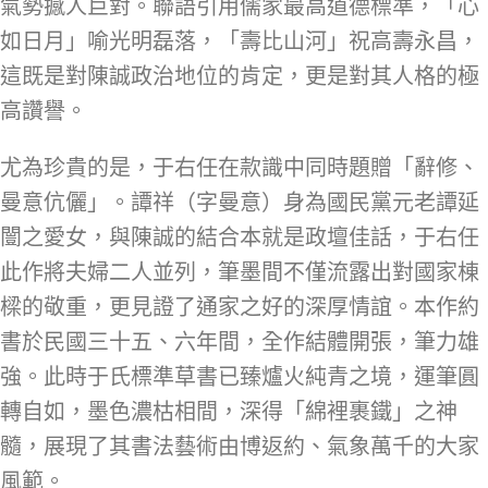
氣勢撼人巨對。聯語引用儒家最高道德標準，「心
如日月」喻光明磊落，「壽比山河」祝高壽永昌，
這既是對陳誠政治地位的肯定，更是對其人格的極
高讚譽。
尤為珍貴的是，于右任在款識中同時題贈「辭修、
曼意伉儷」。譚祥（字曼意）身為國民黨元老譚延
闓之愛女，與陳誠的結合本就是政壇佳話，于右任
此作將夫婦二人並列，筆墨間不僅流露出對國家棟
樑的敬重，更見證了通家之好的深厚情誼。本作約
書於民國三十五、六年間，全作結體開張，筆力雄
強。此時于氏標準草書已臻爐火純青之境，運筆圓
轉自如，墨色濃枯相間，深得「綿裡裹鐵」之神
髓，展現了其書法藝術由博返約、氣象萬千的大家
風範。