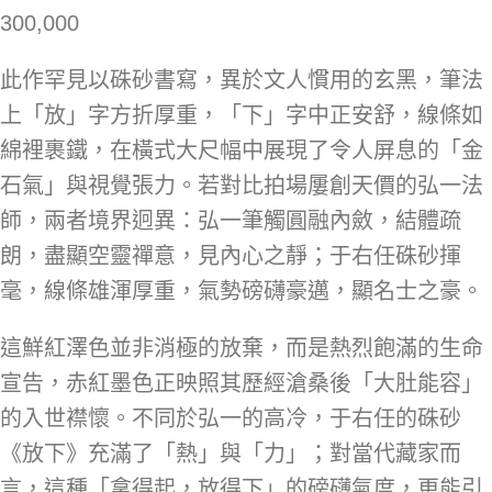
300,000
此作罕見以硃砂書寫，異於文人慣用的玄黑，筆法
上「放」字方折厚重，「下」字中正安舒，線條如
綿裡裹鐵，在橫式大尺幅中展現了令人屏息的「金
石氣」與視覺張力。若對比拍場屢創天價的弘一法
師，兩者境界迥異：弘一筆觸圓融內斂，結體疏
朗，盡顯空靈禪意，見內心之靜；于右任硃砂揮
毫，線條雄渾厚重，氣勢磅礴豪邁，顯名士之豪。
這鮮紅澤色並非消極的放棄，而是熱烈飽滿的生命
宣告，赤紅墨色正映照其歷經滄桑後「大肚能容」
的入世襟懷。不同於弘一的高冷，于右任的硃砂
《放下》充滿了「熱」與「力」；對當代藏家而
言，這種「拿得起，放得下」的磅礴氣度，更能引