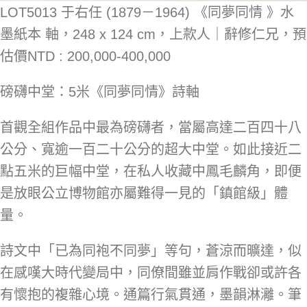
LOT5013 于右任 (1879－1964)
《同夢同情 》
水
墨紙本 軸，248 x 124 cm，上款人｜辭修仁兄，
預
估價
NTD : 200,000-400,000
磅礴中堂：5米《同夢同情》詩軸
首觀全組作品中最為磅礴者，當屬高達二百四十八
公分、寬逾一百二十公分的超大中堂。如此接近二
點五米的巨幅中堂，在私人收藏中鳳毛麟角，即便
是放眼公立博物館亦屬難得一見的「鎮館級」體
量。
詩文中「已為同袍不同夢」等句，蒼涼而曠達，似
在感嘆大時代變局中，同僚間雖並肩作戰卻或許各
有懷抱的複雜心境。通篇行氣貫通，墨韻淋灕。筆