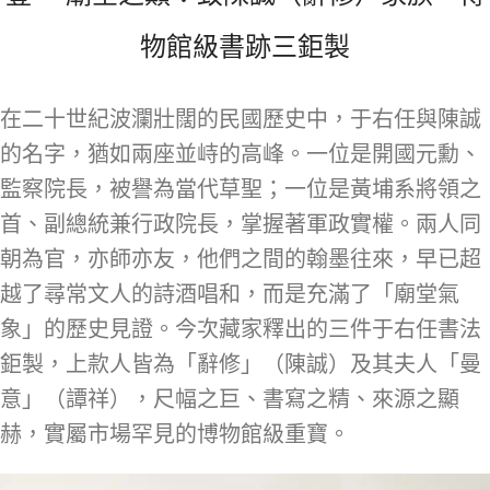
物館級書跡三鉅製
在二十世紀波瀾壯闊的民國歷史中，于右任與陳誠
的名字，猶如兩座並峙的高峰。一位是開國元勳、
監察院長，被譽為當代草聖；一位是黃埔系將領之
首、副總統兼行政院長，掌握著軍政實權。兩人同
朝為官，亦師亦友，他們之間的翰墨往來，早已超
越了尋常文人的詩酒唱和，而是充滿了「廟堂氣
象」的歷史見證。今次藏家釋出的三件于右任書法
鉅製，上款人皆為「辭修」（陳誠）及其夫人「曼
意」（譚祥），尺幅之巨、書寫之精、來源之顯
赫，實屬市場罕見的博物館級重寶。