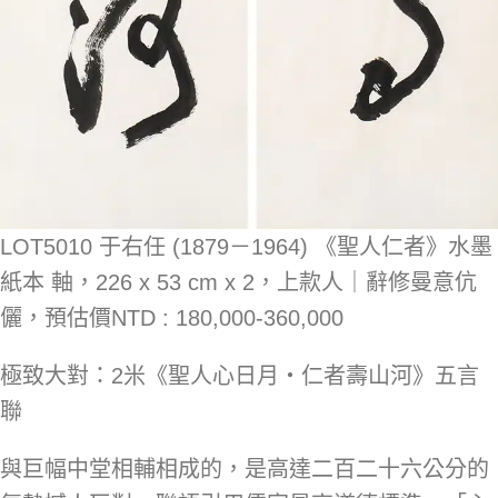
LOT5010 于右任 (1879－1964) 《聖人仁者》水墨
紙本 軸，226 x 53 cm x 2，上款人｜辭修曼意伉
儷，預估價NTD : 180,000-360,000
極致大對：2米《聖人心日月・仁者壽山河》五言
聯
與巨幅中堂相輔相成的，是高達二百二十六公分的