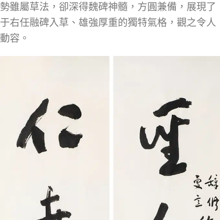
勢雖屬草法，卻深得魏碑神髓，方圓兼備，展現了
于右任融碑入草、雄強厚重的獨特氣格，觀之令人
動容。