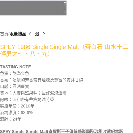
首頁
限量禮品
SPEY 1986 Single Single Malt（齊白石 山水十二
條屏之七、八、九）
TASTING NOTE
色澤：飽滿金色
香氣：淡淡的芳香帶有煙燻及豐富的麥芽甘純
口感：圓潤堅實
質地：大麥與堅果味；些許泥煤煙燻
餘味：溫和帶有些許奶油芳香
裝瓶年份：2010年
酒精濃度：63.6％
酒齡：24年
SPEY Single Single Malt查爾斯王子傳統藝術學院珍稀收藏紀念版