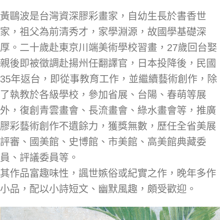
黃鷗波是台灣資深膠彩畫家，自幼生長於書香世
家，祖父為前清秀才，家學淵源，故國學基礎深
厚。二十歲赴東京川端美術學校習畫，27歲回台娶
親後即被徵調赴揚州任翻譯官，日本投降後，民國
35年返台，即從事教育工作，並繼續藝術創作，除
了執教於各級學校，參加省展、台陽、春萌等展
外，復創青雲畫會、長流畫會、綠水畫會等，推廣
膠彩藝術創作不遺餘力，獲獎無數，歷任全省美展
評審、國美館、史博館、市美館、高美館典藏委
員、評議委員等。
其作品富趣味性，諷世嫉俗或紀實之作，晚年多作
小品，配以小詩短文、幽默風趣，頗受歡迎。