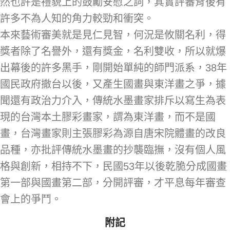
然也許是禮貌上的鼓勵安慰之詞，其實評審背後有
許多不為人知的角力較勁和衝突。
本來藝術審美就是見仁見智，何況是攸關名利，得
獎者除了名譽外，還有獎金，名利雙收，所以就爆
出幕後的許多黑手，剛開始單純的師門派系，38年
國民政府撤台以後，又產生國畫與東洋畫之爭，據
聞還有政治力介入，傳統水墨畫家排斥以寫生為表
現的台灣本土膠彩畫家，謂為東洋畫，而不是國
畫，台灣畫家則主張膠彩為源自唐宋院體畫的改良
品種，亦批評傳統水墨畫的抄襲臨撫，沒有個人風
格與創新，相持不下，民國53年以後乾脆分成國畫
第一部與國畫第二部，分開評審，才平息每年審查
會上的爭鬥。
附記