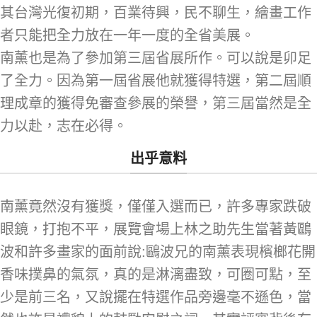
其台灣光復初期，百業待興，民不聊生，繪畫工作
者只能把全力放在一年一度的全省美展。
南薰也是為了參加第三屆省展所作。可以說是卯足
了全力。因為第一屆省展他就獲得特選，第二屆順
理成章的獲得免審查參展的榮譽，第三屆當然是全
力以赴，志在必得。
出乎意料
南薰竟然沒有獲獎，僅僅入選而已，許多專家跌破
眼鏡，打抱不平，展覽會場上林之助先生當著黃鷗
波和許多畫家的面前說:鷗波兄的南薰表現檳榔花開
香味撲鼻的氣氛，真的是淋漓盡致，可圈可點，至
少是前三名，又說擺在特選作品旁邊毫不遜色，當