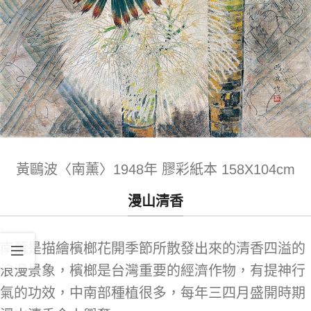
黃鷗波〈南薰〉1948年 膠彩紙本 158X104cm
漫山清香
南薰是描繪檳榔花開季節所散發出來的清香四溢的
浪漫景象，檳榔是台灣重要的經濟作物，有提神行
氣的功效，中南部種植很多，每年三四月盛開時期