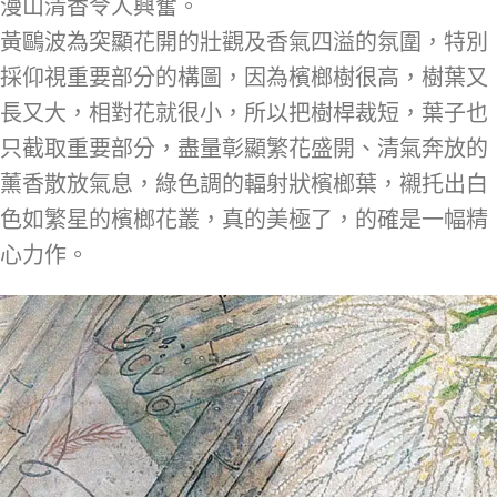
漫山清香令人興奮。
黃鷗波為突顯花開的壯觀及香氣四溢的氛圍，特別
採仰視重要部分的構圖，因為檳榔樹很高，樹葉又
長又大，相對花就很小，所以把樹桿裁短，葉子也
只截取重要部分，盡量彰顯繁花盛開、清氣奔放的
薰香散放氣息，綠色調的輻射狀檳榔葉，襯托出白
色如繁星的檳榔花叢，真的美極了，的確是一幅精
心力作。