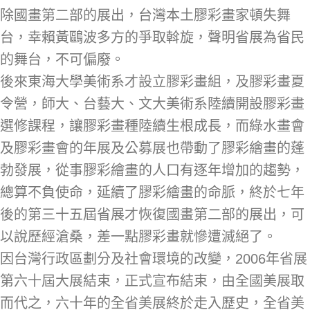
除國畫第二部的展出，台灣本土膠彩畫家頓失舞
台，幸賴黃鷗波多方的爭取斡旋，聲明省展為省民
的舞台，不可偏廢。
後來東海大學美術系才設立膠彩畫組，及膠彩畫夏
令營，師大、台藝大、文大美術系陸續開設膠彩畫
選修課程，讓膠彩畫種陸續生根成長，而綠水畫會
及膠彩畫會的年展及公募展也帶動了膠彩繪畫的蓬
勃發展，從事膠彩繪畫的人口有逐年增加的趨勢，
總算不負使命，延續了膠彩繪畫的命脈，終於七年
後的第三十五屆省展才恢復國畫第二部的展出，可
以說歷經滄桑，差一點膠彩畫就慘遭滅絕了。
因台灣行政區劃分及社會環境的改變，2006年省展
第六十屆大展結束，正式宣布結束，由全國美展取
而代之，六十年的全省美展終於走入歷史，全省美