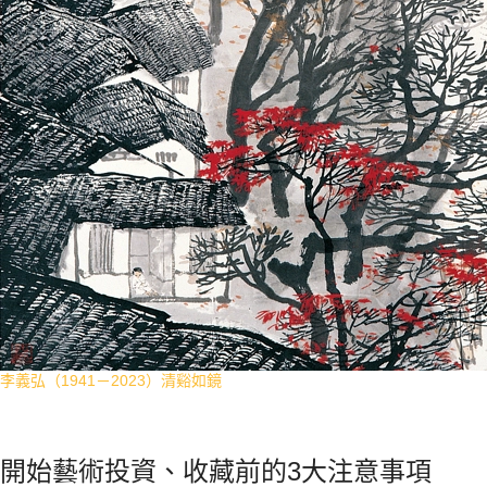
李義弘（1941－2023）清谿如鏡
開始藝術投資、收藏前的3大注意事項